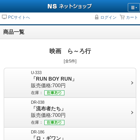
PCサイトへ
ログイン
カート
商品一覧
映画 ら～ろ行
[全5件]
U-333
「RUN BOY RUN」
販売価格:700円
在庫：
DR-038
「流布者たち」
販売価格:700円
在庫：
DR-186
「ロ・ギワン」