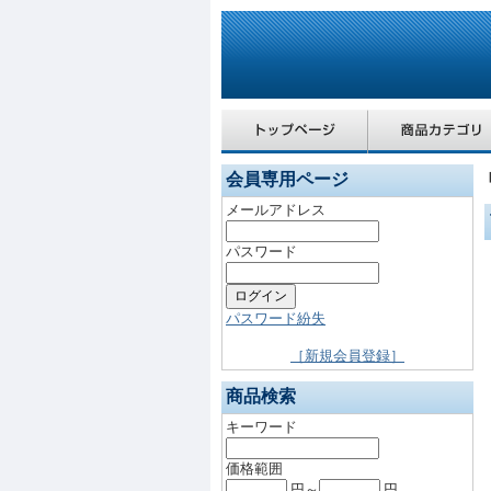
会員専用ページ
メールアドレス
パスワード
パスワード紛失
［新規会員登録］
商品検索
キーワード
価格範囲
円～
円