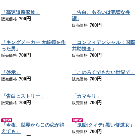
「高速道路家族」
「告白、あるいは完璧な弁
700円
護」
販売価格
700円
販売価格
「キングメーカー 大統領を作
「コンフィデンシャル：国際
った男」
共助捜査」
700円
700円
販売価格
販売価格
「啓示」
「このろくでもない世界で」
700円
700円
販売価格
販売価格
「告白ヒストリー」
「カマキリ」
700円
700円
販売価格
販売価格
「今夜、世界からこの恋が消
「鬼胎(クィテ) 黒い修道女」
えても」
700円
販売価格