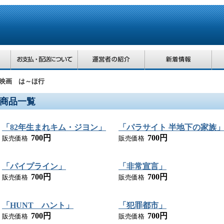
映画 は～ほ行
商品一覧
「82年生まれキム・ジヨン」
「パラサイト 半地下の家族
700円
700円
販売価格
販売価格
「パイプライン」
「非常宣言」
700円
700円
販売価格
販売価格
「HUNT ハント」
「犯罪都市」
700円
700円
販売価格
販売価格