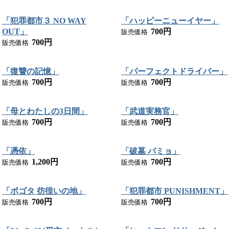
「犯罪都市３ NO WAY
「ハッピーニューイヤー」
OUT」
700円
販売価格
700円
販売価格
「復讐の記憶」
「パーフェクトドライバー」
700円
700円
販売価格
販売価格
「母とわたしの3日間」
「武道実務官」
700円
700円
販売価格
販売価格
「憑依」
「破墓 パミョ」
1,200円
700円
販売価格
販売価格
「ボゴタ 彷徨いの地」
「犯罪都市 PUNISHMENT」
700円
700円
販売価格
販売価格