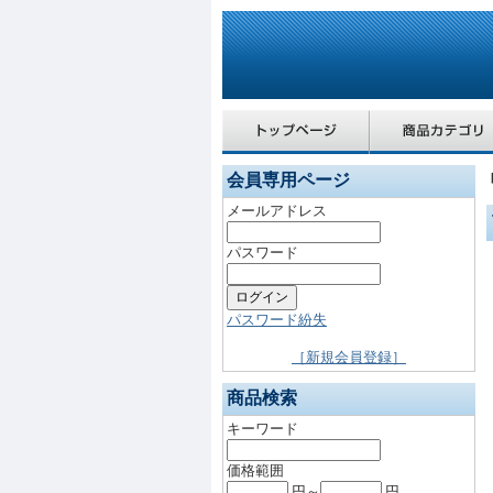
会員専用ページ
メールアドレス
パスワード
パスワード紛失
［新規会員登録］
商品検索
キーワード
価格範囲
円～
円