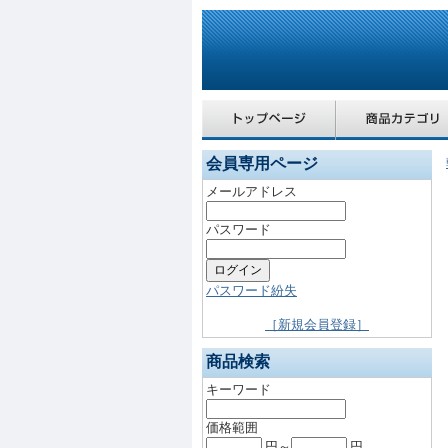
会員専用ページ
メールアドレス
パスワード
パスワード紛失
［新規会員登録］
商品検索
キーワード
価格範囲
円～
円